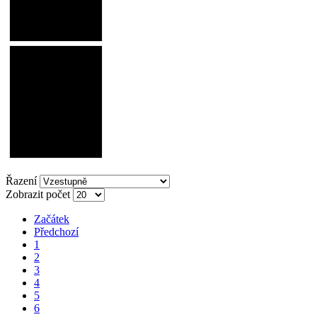
Řazení
Zobrazit počet
Začátek
Předchozí
1
2
3
4
5
6